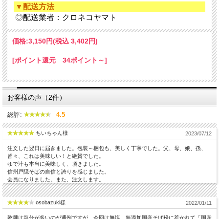
▼配送方法
◎
配送業者：クロネコヤマト
価格:
3,150円
(税込 3,402円)
[ポイント還元 34ポイント～]
お客様の声（2件）
総評:
4.5
ちいちゃん様
2023/07/12
注文した翌日に届きました。包装～梱包も、美しく丁寧でした。父、母、娘、孫、
皆々、これは美味しい！と絶賛でした。
ゆで汁も本当に美味しく、頂きました。
信州戸隠そばの自信と誇りを感じました。
会員になりました。また、注文します。
osobazuki様
2022/01/11
乾麺は塩分が多いのが通例ですが、今回は無塩、無添加国産そば粉に惹かれて「国産