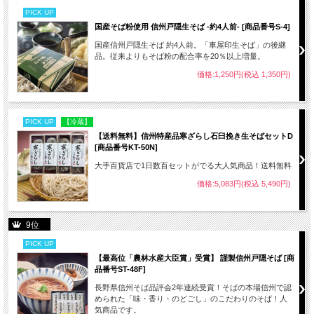
PICK UP
国産そば粉使用 信州戸隠生そば -約4人前- [商品番号S-4]
国産信州戸隠生そば 約4人前。「車屋印生そば」の後継
品。従来よりもそば粉の配合率を20％以上増量。
価格:1,250円(税込 1,350円)
PICK UP
【冷蔵】
【送料無料】信州特産品寒ざらし石臼挽き生そばセットD
[商品番号KT-50N]
大手百貨店で1日数百セットがでる大人気商品！送料無料
価格:5,083円(税込 5,490円)
9位
PICK UP
【最高位「農林水産大臣賞」受賞】 謹製信州戸隠そば [商
品番号ST-48F]
長野県信州そば品評会2年連続受賞！そばの本場信州で認
められた「味・香り・のどごし」のこだわりのそば！人
気商品です。