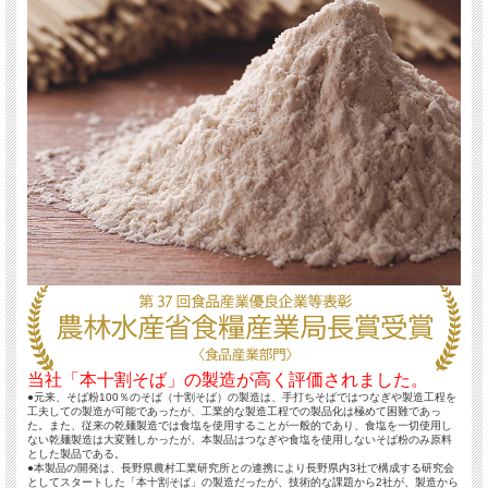
当社「本十割そば」の製造が高く評価されました。
●元来、そば粉100％のそば（十割そば）の製造は、手打ちそばではつなぎや製造工程を
工夫しての製造が可能であったが、工業的な製造工程での製品化は極めて困難であっ
た。また、従来の乾麺製造では食塩を使用することが一般的であり、食塩を一切使用し
ない乾麺製造は大変難しかったが、本製品はつなぎや食塩を使用しないそば粉のみ原料
とした製品である。
●本製品の開発は、長野県農村工業研究所との連携により長野県内3社で構成する研究会
としてスタートした「本十割そば」の製造だったが、技術的な課題から2社が、製造から