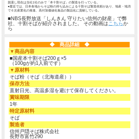
脱退し現在は当社1社のみで「本十割そば」の製造を行っている。
●最近では、日本各地からそば粉の持ち込みによる十割そば製造依頼があり、地産・地消
で６次産業化の推進、高付加価値化食品の製品化に貢献している。
■NBS長野放送「しんきん 守りたい信州の財産」で弊
社、十割そばが紹介されました。 その動画は
こちら
か
ら
◆ 商品詳細 ◆
▼商品内容
■国産本十割そば200ｇ×5
（100gが約1人前です）
▼原材料
そば粉（そば（北海道産））
保存方法
直射日光、高温多湿を避けて保存してください。
賞味期限
1年
特定原材料
そば
製造者
信州戸隠そば株式会社
長野市富竹290