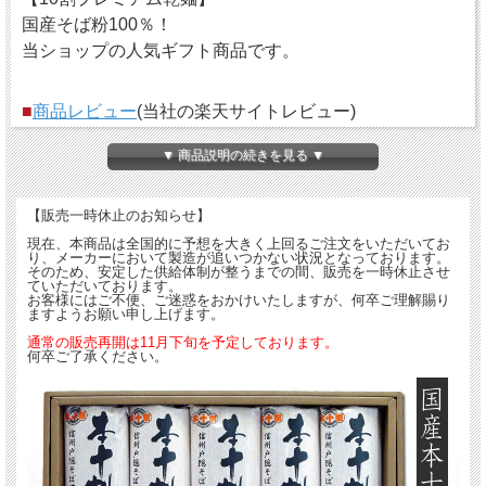
国産そば粉100％！
当ショップの人気ギフト商品です。
■
商品レビュー
(当社の楽天サイトレビュー)
▼ 商品説明の続きを見る ▼
【販売一時休止のお知らせ】
現在、本商品は全国的に予想を大きく上回るご注文をいただいてお
り、メーカーにおいて製造が追いつかない状況となっております。
そのため、安定した供給体制が整うまでの間、販売を一時休止させ
ていただいております。
お客様にはご不便、ご迷惑をおかけいたしますが、何卒ご理解賜り
ますようお願い申し上げます。
通常の販売再開は11月下旬を予定しております。
何卒ご了承ください。