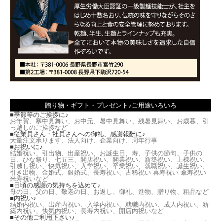
贈り物・ギフト・プレゼント♪ご用途いろいろ
■季節等のご挨拶に♪
お年賀、寒中見舞い、お中元、暑中見舞い、残暑見舞い、お歳暮、引
っ越しのご挨拶など
■従業員さん・社員さんへの御礼、感謝報酬に♪
大量注文承ります、法人向け、企業向け、周年行事
■お祝いに♪
結婚祝い、引出物、出産祝い、お誕生日、寿、子供の節句、子供の
日、ひな祭り、七五三、開店祝い、開業祝い、新築祝い、上棟祝い、
引越し祝い、快気祝い、入学祝い、卒業祝い、就職祝い、誕生祝い、
引き出物、金婚式、銀婚式、長寿祝い、古稀祝い 喜寿祝い 傘寿祝い
米寿祝いなど
■日頃の感謝の気持ちを込めて♪
母の日、父の日、敬老の日、お返し、御礼、進物、贈り物、粗品など
■内祝い♪
結婚内祝い、出産内祝い、入学内祝い、就職内祝い、成人内祝い、新
築内祝い、快気内祝い、長寿内祝い、開店内祝いなど
■その他ご利用下さい♪