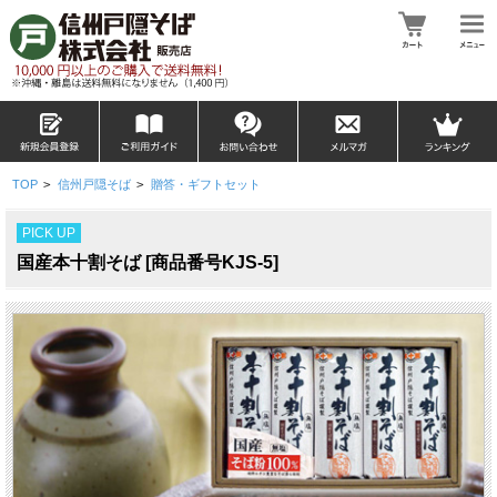
TOP
>
信州戸隠そば
>
贈答・ギフトセット
PICK UP
国産本十割そば [商品番号KJS-5]