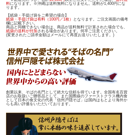
料
になります。※沖縄は送料無料になりません。
送料が1,400円
にな
ります。
【紙袋・手提げ袋をご希望の場合】
紙袋・手提げ袋は有料（100円／1枚）
となります。ご注文画面の備考
欄に記載下さい。
商品と同梱できない場合は、商品が送料無料で計算された場合でも、
紙袋の送料が付加
される場合があります。何卒ご注意ください。
(変更されたご請求金額はメールにて再度お送りいたします。)
創業以来、そばの名門として絶大な信頼を得ています。全国有名百貨
店のお取扱いご贈答品として、また国際線のファーストクラス機内食
として日本の食文化の代表「信州戸隠そば」は国内はもとより海外か
らも高い評価をいただいております。