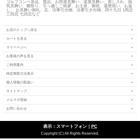
ゴルフコンペ景品、賞品、お部屋見舞い、楽屋見舞い、差し入れ、病
気見舞い、雛祭り、引っ越しご挨拶、お土産、御祝、還暦祝い、お返
し、 お見舞い御礼、志、法事引出物、法要引き出物、四十九日 1周忌
三回忌 七回忌など
お店のトップへ戻る
カートを見る
マイページへ
お客様の声を見る
ご利用案内
特定商取引法表示
個人情報の取扱い
サイトマップ
メルマガ登録
お問い合わせ
表示：スマートフォン｜
PC
Copyright (C) All Rights Reserved.