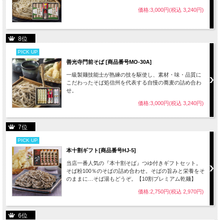
価格:3,000円(税込 3,240円)
8位
PICK UP
善光寺門前そば [商品番号MO-30A]
一級製麺技能士が熟練の技を駆使し、素材・味・品質に
こだわったそば処信州を代表する自慢の蕎麦の詰め合わ
せ。
価格:3,000円(税込 3,240円)
7位
PICK UP
本十割ギフト[商品番号HJ-5]
当店一番人気の『本十割そば』つゆ付きギフトセット。
そば粉100％のそばの詰め合わせ。そばの旨みと栄養をそ
のままに…そば湯もどうぞ。【10割プレミアム乾麺】
価格:2,750円(税込 2,970円)
6位