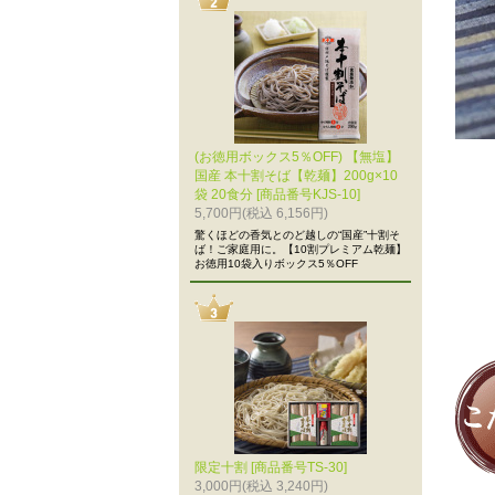
(お徳用ボックス5％OFF) 【無塩】
国産 本十割そば【乾麺】200g×10
袋 20食分 [商品番号KJS-10]
5,700円(税込 6,156円)
驚くほどの香気とのど越しの“国産”十割そ
ば！ご家庭用に。【10割プレミアム乾麺】
お徳用10袋入りボックス5％OFF
限定十割 [商品番号TS-30]
3,000円(税込 3,240円)