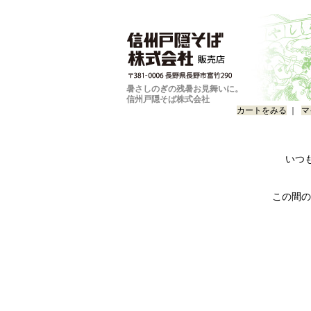
暑さしのぎの残暑お見舞いに。
信州戸隠そば株式会社
カートをみる
｜
マ
いつ
この間の