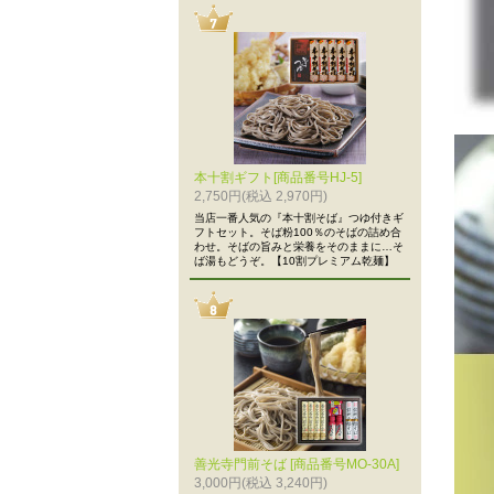
本十割ギフト[商品番号HJ-5]
2,750円(税込 2,970円)
当店一番人気の『本十割そば』つゆ付きギ
フトセット。そば粉100％のそばの詰め合
わせ。そばの旨みと栄養をそのままに…そ
ば湯もどうぞ。【10割プレミアム乾麺】
善光寺門前そば [商品番号MO-30A]
3,000円(税込 3,240円)