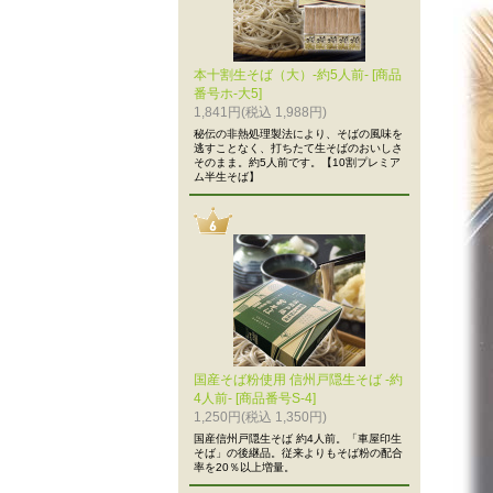
本十割生そば（大）-約5人前- [商品
番号ホ-大5]
1,841円(税込 1,988円)
秘伝の非熱処理製法により、そばの風味を
逃すことなく、打ちたて生そばのおいしさ
そのまま。約5人前です。【10割プレミア
ム半生そば】
国産そば粉使用 信州戸隠生そば -約
4人前- [商品番号S-4]
1,250円(税込 1,350円)
国産信州戸隠生そば 約4人前。「車屋印生
そば」の後継品。従来よりもそば粉の配合
率を20％以上増量。