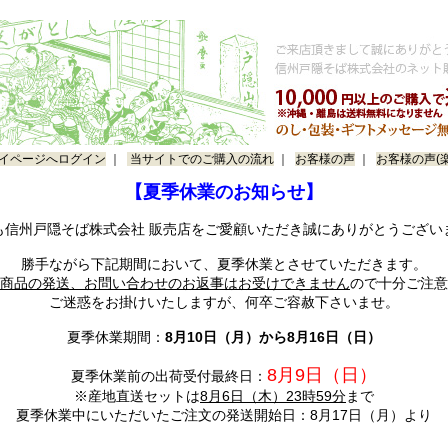
イページへログイン
｜
当サイトでのご購入の流れ
｜
お客様の声
｜
お客様の声(
【夏季休業のお知らせ】
も信州戸隠そば株式会社 販売店をご愛顧いただき誠にありがとうござい
勝手ながら下記期間において、夏季休業とさせていただきます。
商品の発送、お問い合わせのお返事はお受けできません
ので十分ご注意
ご迷惑をお掛けいたしますが、何卒ご容赦下さいませ。
夏季休業期間：
8月10日（月）から8月16日（日）
8月9日（日）
夏季休業前の出荷受付最終日：
※産地直送セットは
8月6日（木）23時59分
まで
夏季休業中にいただいたご注文の発送開始日：8月17日（月）より