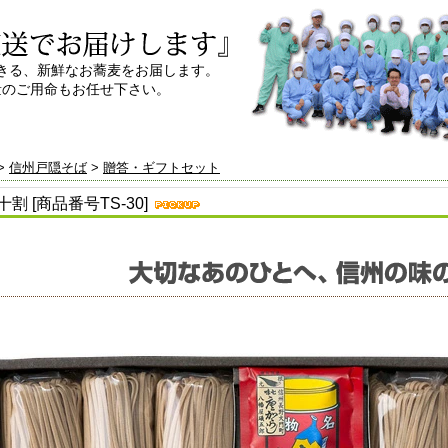
きる、新鮮なお蕎麦をお届します。
量のご用命もお任せ下さい。
>
信州戸隠そば
>
贈答・ギフトセット
割 [商品番号TS-30]