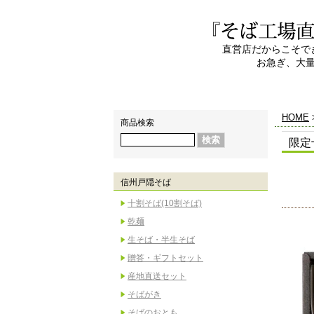
直営店だからこそで
お急ぎ、大
HOME
商品検索
限定十
信州戸隠そば
十割そば(10割そば)
乾麺
生そば・半生そば
贈答・ギフトセット
産地直送セット
そばがき
そばのおとも