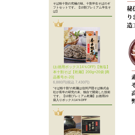
そば粉十割の究極の味。十割半生そばのギ
フトセットです。【10割プレミアム半生そ
ば】
(お徳用ボックス14％OFF)【無塩】
本十割そば【乾麺】200g×20袋 [商
品番号ホ-20]
6,880円(税込 7,430円)
“そば粉十割”の乾麺は信州戸隠そば株式会
社が長年の研究の末、独自で開発した技術
です。【10割プレミアム乾麺】お徳用20
袋入りボックス14％OFF