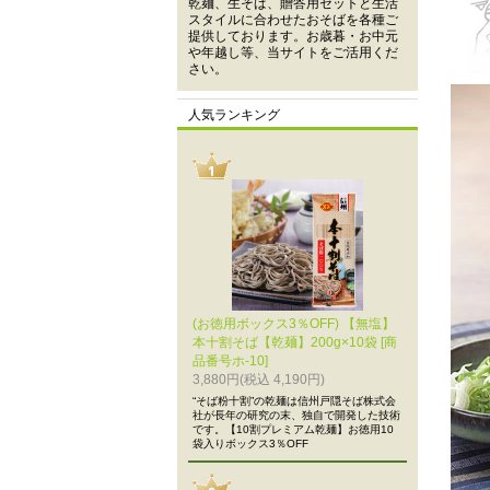
乾麺、生そば、贈答用セットと生活
スタイルに合わせたおそばを各種ご
提供しております。お歳暮・お中元
や年越し等、当サイトをご活用くだ
さい。
人気ランキング
(お徳用ボックス3％OFF) 【無塩】
本十割そば【乾麺】200g×10袋 [商
品番号ホ-10]
3,880円(税込 4,190円)
“そば粉十割”の乾麺は信州戸隠そば株式会
社が長年の研究の末、独自で開発した技術
です。【10割プレミアム乾麺】お徳用10
袋入りボックス3％OFF